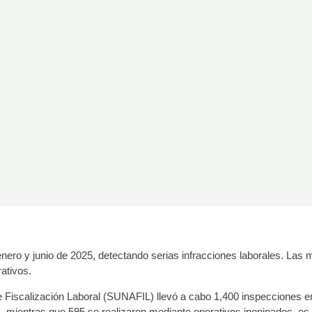
ero y junio de 2025, detectando serias infracciones laborales. Las mu
ativos.
e Fiscalización Laboral (SUNAFIL) llevó a cabo 1,400 inspecciones en
 mientras que 595 se realizaron mediante operativos inopinados, es d