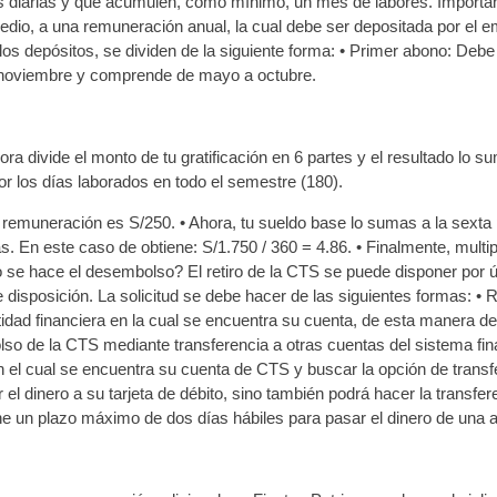
ras diarias y que acumulen, como mínimo, un mes de labores. Importa
dio, a una remuneración anual, la cual debe ser depositada por el e
e los depósitos, se dividen de la siguiente forma: • Primer abono: De
e noviembre y comprende de mayo a octubre.
ra divide el monto de tu gratificación en 6 partes y el resultado lo 
por los días laborados en todo el semestre (180).
 remuneración es S/250. • Ahora, tu sueldo base lo sumas a la sexta 
s. En este caso de obtiene: S/1.750 / 360 = 4.86. • Finalmente, multip
se hace el desembolso? El retiro de la CTS se puede disponer por ún
isposición. La solicitud se debe hacer de las siguientes formas: • Ret
ntidad financiera en la cual se encuentra su cuenta, de esta manera d
lso de la CTS mediante transferencia a otras cuentas del sistema fin
en el cual se encuentra su cuenta de CTS y buscar la opción de trans
el dinero a su tarjeta de débito, sino también podrá hacer la transfer
ene un plazo máximo de dos días hábiles para pasar el dinero de una a