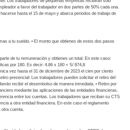
nte: Los trabajadores de pequeñas empresas recibirán solo
mpleador a favor del trabajador en dos partes de 50% cada una.
be hacerse hasta el 15 de mayo y abarca periodos de trabajo de
sumas a tu sueldo. • El monto que obtienes de estos dos pasos
parte de tu remuneración y obtienes un total. En este caso:
licas por 180. Es decir: 4.86 x 180 = S/ 874,8
ica vez hasta el 31 de diciembre de 2023 el cien por ciento
iro presencial: Los trabajadores pueden solicitar el retiro del
eberán recibir el desembolso de manera inmediata. • Retiro por
anciero mediante las aplicaciones de las entidades financieras.
ferencia entre tus cuentas. Los trabajadores que reciban su CTS
encia a otra entidad financiera. En este caso el reglamento
 otra cuenta.