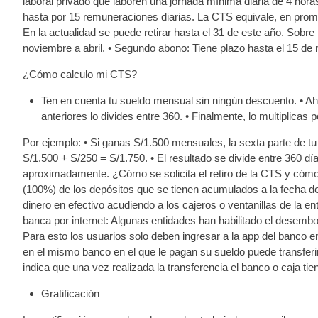
laboral privado que laboren una jornada mínima diaria de 4 ho
hasta por 15 remuneraciones diarias. La CTS equivale, en prome
En la actualidad se puede retirar hasta el 31 de este año. Sobr
noviembre a abril. • Segundo abono: Tiene plazo hasta el 15 d
¿Cómo calculo mi CTS?
Ten en cuenta tu sueldo mensual sin ningún descuento. • Aho
anteriores lo divides entre 360. • Finalmente, lo multiplicas 
Por ejemplo: • Si ganas S/1.500 mensuales, la sexta parte de tu
S/1.500 + S/250 = S/1.750. • El resultado se divide entre 360 día
aproximadamente. ¿Cómo se solicita el retiro de la CTS y cómo 
(100%) de los depósitos que se tienen acumulados a la fecha de d
dinero en efectivo acudiendo a los cajeros o ventanillas de la e
banca por internet: Algunas entidades han habilitado el desembo
Para esto los usuarios solo deben ingresar a la app del banco 
en el mismo banco en el que le pagan su sueldo puede transferir 
indica que una vez realizada la transferencia el banco o caja ti
Gratificación