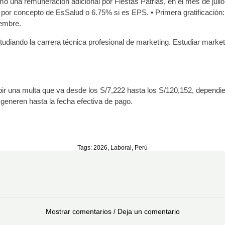
omo una remuneración adicional por Fiestas Patrias, en el mes de jul
io por concepto de EsSalud o 6.75% si es EPS. • Primera gratificación
iembre.
estudiando la carrera técnica profesional de marketing. Estudiar marke
bir una multa que va desde los S/7,222 hasta los S/120,152, dependi
 generen hasta la fecha efectiva de pago.
Tags:
2026
,
Laboral
,
Perú
Mostrar comentarios / Deja un comentario