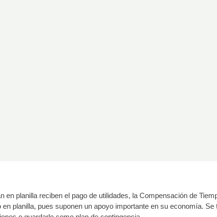
an en planilla reciben el pago de utilidades, la Compensación de Tiem
o en planilla, pues suponen un apoyo importante en su economía. Se t
ciones o guardarlo como plan de contingencia.