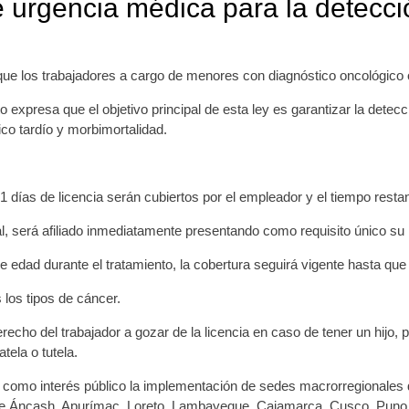
e urgencia médica para la detecci
ue los trabajadores a cargo de menores con diagnóstico oncológico o
 expresa que el objetivo principal de esta ley es garantizar la dete
co tardío y morbimortalidad.
21 días de licencia serán cubiertos por el empleador y el tiempo rest
al, será afiliado inmediatamente presentando como requisito único s
edad durante el tratamiento, la cobertura seguirá vigente hasta que f
 los tipos de cáncer.
echo del trabajador a gozar de la licencia en caso de tener un hijo, 
tela o tutela.
 como interés público la implementación de sedes macrorregionales 
de Áncash, Apurímac, Loreto, Lambayeque, Cajamarca, Cusco, Puno,