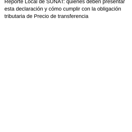
Reporte Local de SUNAT: quiénes deben presentar
esta declaración y cómo cumplir con la obligación
tributaria de Precio de transferencia
I
D
p
Si
pr
Fo
se