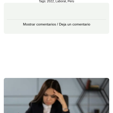
Tags:
2022
,
Laboral
,
Perú
Mostrar comentarios / Deja un comentario
L
T
e
En
re
(C
po