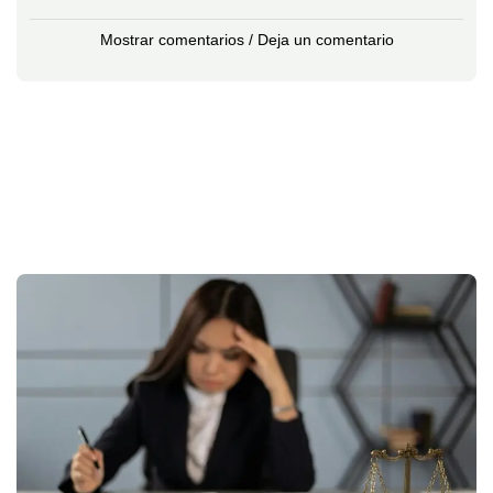
Mostrar comentarios / Deja un comentario
L
T
e
En
re
(C
po