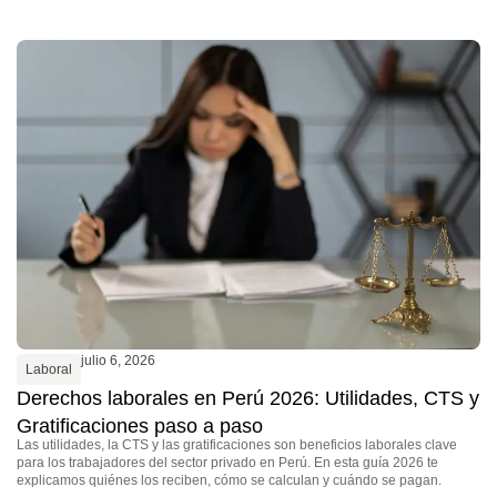
L
T
e
En
re
(C
po
julio 6, 2026
Laboral
Derechos laborales en Perú 2026: Utilidades, CTS y
Gratificaciones paso a paso
Las utilidades, la CTS y las gratificaciones son beneficios laborales clave
para los trabajadores del sector privado en Perú. En esta guía 2026 te
explicamos quiénes los reciben, cómo se calculan y cuándo se pagan.