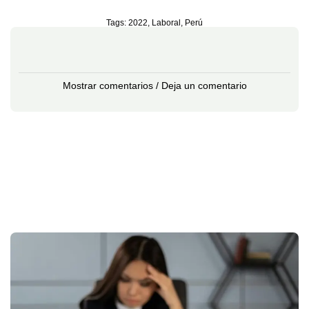
Tags:
2022
,
Laboral
,
Perú
Mostrar comentarios / Deja un comentario
L
T
e
En
re