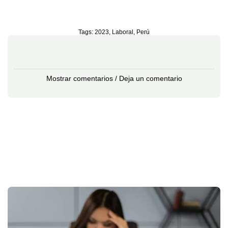
Tags:
2023
,
Laboral
,
Perú
Mostrar comentarios / Deja un comentario
L
T
e