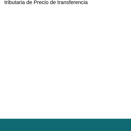
tributaria de Precio de transferencia
I
D
p
Si
pr
Fo
se