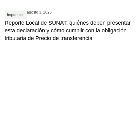
agosto 3, 2026
Impuestos
Reporte Local de SUNAT: quiénes deben presentar
esta declaración y cómo cumplir con la obligación
tributaria de Precio de transferencia
I
D
p
Si
pr
Fo
se