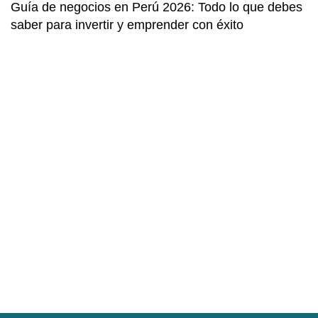
Guía de negocios en Perú 2026: Todo lo que debes
saber para invertir y emprender con éxito
N
S
t
El
as
ar
ex