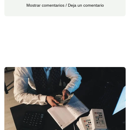
Mostrar comentarios / Deja un comentario
S
d
Su
la