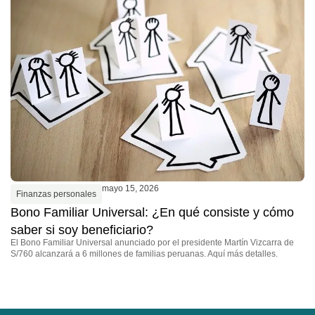
F
B
mayo 15, 2026
Finanzas personales
a
Bono Familiar Universal: ¿En qué consiste y cómo
Bo
saber si soy beneficiario?
Te
El Bono Familiar Universal anunciado por el presidente Martín Vizcarra de
S/760 alcanzará a 6 millones de familias peruanas. Aquí más detalles.