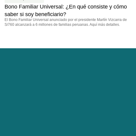
a
Bono Familiar Universal: ¿En qué consiste y cómo
Bo
saber si soy beneficiario?
Te
El Bono Familiar Universal anunciado por el presidente Martín Vizcarra de
S/760 alcanzará a 6 millones de familias peruanas. Aquí más detalles.