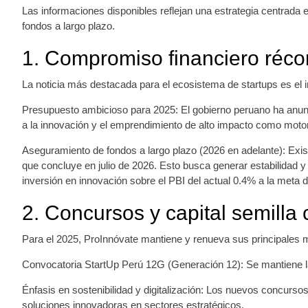
Las informaciones disponibles reflejan una estrategia centrada en
fondos a largo plazo.
1. Compromiso financiero réco
La noticia más destacada para el ecosistema de startups es el i
Presupuesto ambicioso para 2025: El gobierno peruano ha anunci
a la innovación y el emprendimiento de alto impacto como moto
Aseguramiento de fondos a largo plazo (2026 en adelante): Exi
que concluye en julio de 2026. Esto busca generar estabilidad y 
inversión en innovación sobre el PBI del actual 0.4% a la meta 
2. Concursos y capital semilla
Para el 2025, ProInnóvate mantiene y renueva sus principales me
Convocatoria StartUp Perú 12G (Generación 12): Se mantiene la
Énfasis en sostenibilidad y digitalización: Los nuevos concurso
soluciones innovadoras en sectores estratégicos.